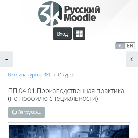
Перейти к основному содержанию
Вход
Сайт компании
Тех. поддержка
RU
EN
Блоки
Маршрут внедрения
Витрина курсов 3KL
О курсе
ПП.04.01 Производственная практика
(по профилю специальности)
Блоки
Загрузка...