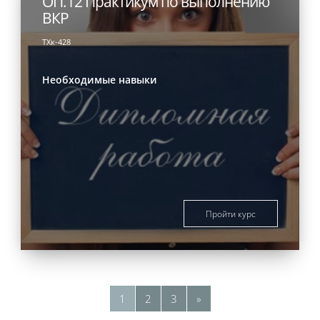
ОП.12 Практикум по выполнению
ВКР
ТХк-428
Необходимые навыки
Пройти курс
Страница 1
Страница 2
Страница 3
Следующая страница
1
2
3
»