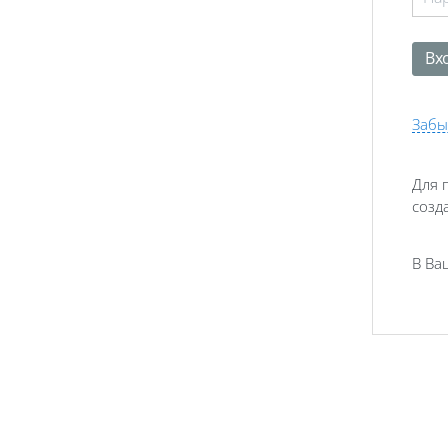
Забы
Для 
созд
В Ва