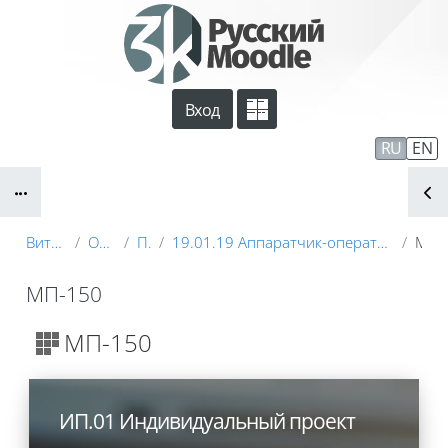
Перейти к основному содержанию
Вход
Сайт компании
Тех. поддержка
RU
EN
Блоки
Маршрут внедрения
Витрина курсов 3KL
ОЧНОЕ ОБУЧЕНИЕ
Профессии
19.01.19 Аппаратчик-оператор производства продуктов питания животного происхождения (операторы молока)
МП-150
МП-150
Блоки
МП-150
ИП.01 Индивидуальный проект