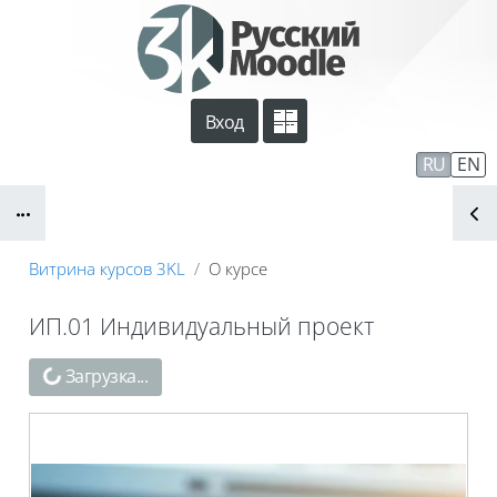
Перейти к основному содержанию
Вход
Сайт компании
Тех. поддержка
RU
EN
Блоки
Маршрут внедрения
Витрина курсов 3KL
О курсе
ИП.01 Индивидуальный проект
Блоки
Загрузка...