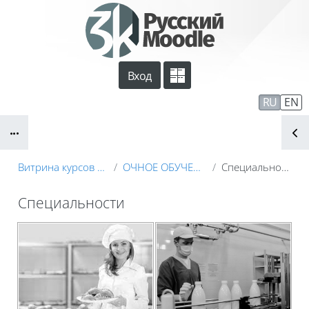
Перейти к основному содержанию
Вход
Сайт компании
Тех. поддержка
RU
EN
Блоки
Маршрут внедрения
Витрина курсов 3KL
ОЧНОЕ ОБУЧЕНИЕ
Специальности
Специальности
Блоки